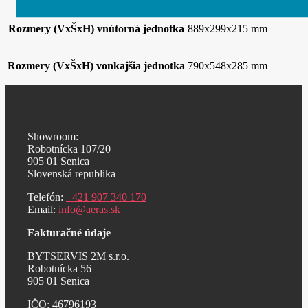
Rozmery (VxŠxH) vnútorná jednotka
889x299x215 mm
Rozmery (VxŠxH) vonkajšia jednotka
790x548x285 mm
Showroom:
Robotnícka 107/20
905 01 Senica
Slovenská republika
Telefón:
+421 907 340 170
Email:
info@aeras.sk
Fakturačné údaje
BYTSERVIS 2M s.r.o.
Robotnícka 56
905 01 Senica
IČO: 46796193