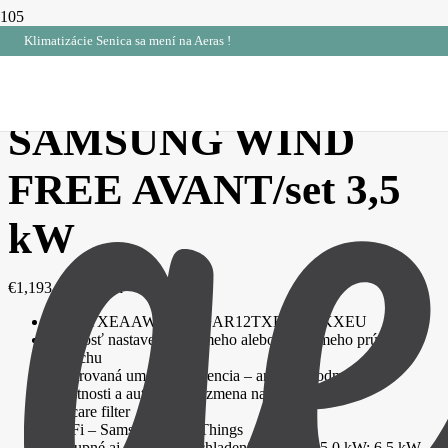
Klimatizácie Senica sa mení na Aeras !
Home
/
Klimatizácie
/
Samsung
/ SAMSUNG WIND FREE
AVANT/set 3,5 kW
SAMSUNG WIND
FREE AVANT/set 3,5
kW
€
1,193.25
bez DPH
AR12TXEAAWKNEU+AR12TXEAAWKXEU
možnosť nastavenia priameho alebo nepriameho prúdu
vzduchu
integrovaná umelá inteligencia – analýza podmienok v
miestnosti a automatická zmena nastavení
Tri-care filter
Wi-Fi – Samsung SmartThings
dostupné aj s výkonom chladenia 2,5 kW; 5,0 kW; 6,5 kW