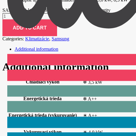
SAMSUNG WIND FREE AVANT/set 3,5 kW quantity
ADD TO CART
Categories:
Klimatizácie
,
Samsung
Additional information
Additional information
Chladiaci výkon
❄ 3,5 kW
Energetická trieda
❄ A++
Energetická trieda (vykurovanie)
☀ A++
Vykurovací výkon
☀ 4,0 kW